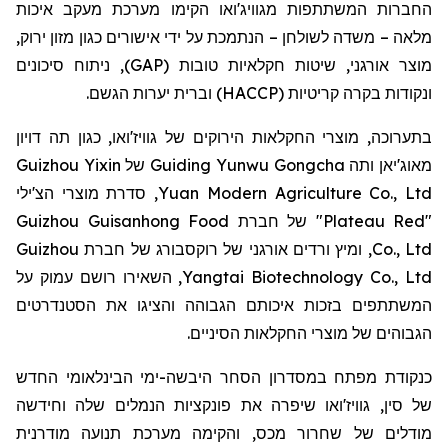
החברות המשתתפות מגוויג'ואו הקימו מערכת מעקב איכות
מלאה – משדה לשולחן – הנתמכת על ידי אישורים כגון מזון ירוק,
מוצר אורגני, שיטות חקלאיות טובות (GAP), ניתוח סיכונים
ונקודות בקרה קריטיות (HACCP) וברית יערות הגשם.
בתערוכה, מוצרי החקלאות הירוקים של גוויז'ואו, כגון תה דויון
Guizhou Yixin
מאוג'יאן ותה Guiding Yunwu Gongcha של
, סדרת מוצרי הצ'ילי
Yuan Modern Agriculture Co., Ltd
"Plateau Red" של חברת Guizhou Guisanhong Food
Co., Ltd, ומיץ ורדים אורגני של רוקסבורג של חברת Guizhou
Yangtai Biotechnology Co., Ltd, השאירו רושם עמוק על
המשתתפים בזכות איכותם הגבוהה והציגו את הסטנדרטים
הגבוהים של מוצרי החקלאות הסיניים.
כנקודת מפתח במסדרון הסחר היבשה-ימי הבינלאומי החדש
של סין, גוויז'ואו שיפרה את פונקציות הנמלים שלה וחידשה
מודלים של שחרור מכס, והקימה מערכת תנועה מודרנית