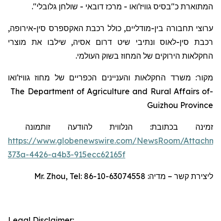
המתוארת כ"בסיס גוויז'ואו - מרכז דובאי - שולחן גלובלי".
ערוצי תחבורה בין-מודליים, כולל רכבת האקספרס סין-אירופה,
רכבת סין-לאוס ונתיבי שיט דרום אסיה, שילבו את מוצרי
החקלאות הירוקים של המחוז בשוק העולמי.
מקור: משרד החקלאות והעניינים הכפריים של מחוז גוויז'ואו
The Department of Agriculture and Rural Affairs of
-
Guizhou Province
זמינה בכתובת:
הנלווית להודעה זו
תמונה
https://www.globenewswire.com/NewsRoom/Attachm
373a-4426-a4b3-915ecc62165f
Mr. Zhou, Tel: 86-10-63074558
ליצירת קשר – מדיה:
Legal Disclaimer: