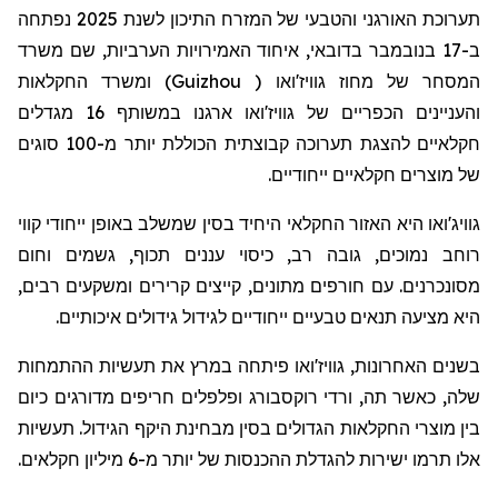
תערוכת האורגני והטבעי של המזרח התיכון לשנת 2025 נפתחה
ב-17 בנובמבר בדובאי, איחוד האמירויות הערביות, שם משרד
) ומשרד החקלאות
Guizhou
המסחר של מחוז גוויז'ואו (
והעניינים הכפריים של גוויז'ואו ארגנו במשותף 16 מגדלים
חקלאיים להצגת תערוכה קבוצתית הכוללת יותר מ-100 סוגים
של מוצרים חקלאיים ייחודיים.
גוויג'ואו היא האזור החקלאי היחיד בסין שמשלב באופן ייחודי קווי
רוחב נמוכים, גובה רב, כיסוי עננים תכוף, גשמים וחום
מסונכרנים. עם חורפים מתונים, קייצים קרירים ומשקעים רבים,
היא מציעה תנאים טבעיים ייחודיים לגידול גידולים איכותיים.
בשנים האחרונות, גוויז'ואו פיתחה במרץ את תעשיות ההתמחות
שלה, כאשר תה, ורדי רוקסבורג ופלפלים חריפים מדורגים כיום
בין מוצרי החקלאות הגדולים בסין מבחינת היקף הגידול. תעשיות
אלו תרמו ישירות להגדלת ההכנסות של יותר מ-6 מיליון חקלאים.