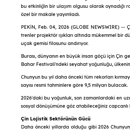
bu etkinliğin bir ulaşım olgusu olarak oynadığı 
özel bir makale yayımladı.
PEKİN, Feb. 04, 2026 (GLOBE NEWSWIRE) -- Çin'
trenler projektör ışıkları altında mükemmel bir 
uçak gemisi filosunu andırıyor.
Burası, dünyanın en büyük insan göçü için Çin g
Bahar Festivali'ndeki seyahat yoğunluğu, ülkenin 
Chunyun bu yıl daha önceki tüm rekorları kırma
sayısı resmî tahminlere göre 9,5 milyarı bulacak.
2026'daki bu yoğunluk, son zamanlardaki en uzun t
sosyal dönüşümüne göz atabileceğiniz capcanlı 
Çin Lojistik Sektörünün Gücü
Daha önceki yıllarda olduğu gibi 2026 Chunyun gö