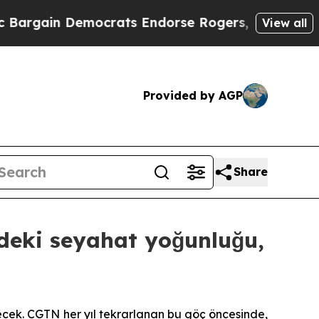
n Democrats Endorse Rogers, Republicans Endors
View all
Provided by AGP
Share
ndeki seyahat yoğunluğu,
cek. CGTN her yıl tekrarlanan bu göç öncesinde,