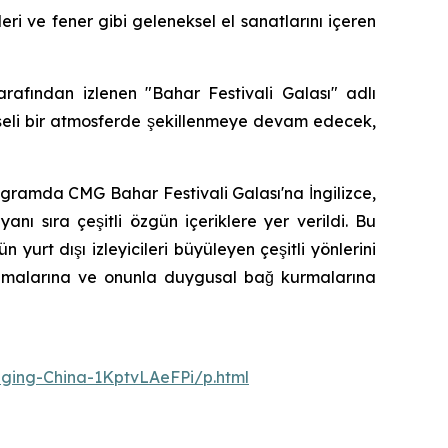
leri ve fener gibi geleneksel el sanatlarını içeren
rafından izlenen "Bahar Festivali Galası" adlı
neşeli bir atmosferde şekillenmeye devam edecek,
ogramda CMG Bahar Festivali Galası'na İngilizce,
ı sıra çeşitli özgün içeriklere yer verildi. Bu
yurt dışı izleyicileri büyüleyen çeşitli yönlerini
avramalarına ve onunla duygusal bağ kurmalarına
nging-China-1KptvLAeFPi/p.html