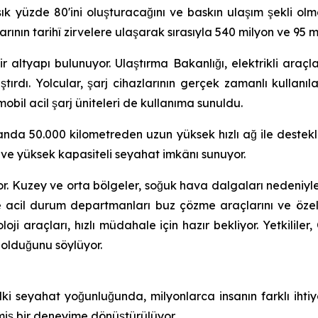
şık yüzde 80'ini oluşturacağını ve baskın ulaşım şekli 
rının tarihî zirvelere ulaşarak sırasıyla 540 milyon ve 95 m
 altyapı bulunuyor. Ulaştırma Bakanlığı, elektrikli araçla
ştırdı. Yolcular, şarj cihazlarının gerçek zamanlı kullanıla
obil acil şarj üniteleri de kullanıma sunuldu.
nda 50.000 kilometreden uzun yüksek hızlı ağ ile destekle
z ve yüksek kapasiteli seyahat imkânı sunuyor.
. Kuzey ve orta bölgeler, soğuk hava dalgaları nedeniyle
 acil durum departmanları buz çözme araçlarını ve özel k
loji araçları, hızlı müdahale için hazır bekliyor. Yetkilil
 olduğunu söylüyor.
ki seyahat yoğunluğunda, milyonlarca insanın farklı iht
lmiş bir deneyime dönüştürülüyor.