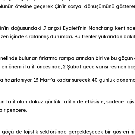
rolünün ötesine geçerek Çin'in sosyal dönüşümünü gösteren 
in doğusundaki Jiangxi Eyaleti'nin Nanchang kentindek
düzen içinde sıralanmış durumda. Bu trenler yukarıdan bak
enelinde bulunan fırlatma rampalarından biri ve bu göçün 
en önemli tatili öncesinde, 2 Şubat gece yarısı resmen başl
ya hazırlanıyor. 13 Mart'a kadar sürecek 40 günlük dönem
atil olan dokuz günlük tatilin de etkisiyle, sadece lojist
bir pencere.
çü de lojistik sektöründe gerçekleşecek bir gösteri nitel