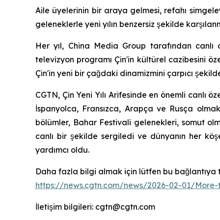
Aile üyelerinin bir araya gelmesi, refahı simgeley
geleneklerle yeni yılın benzersiz şekilde karşıla
Her yıl, China Media Group tarafından canlı o
televizyon programı Çin'in kültürel cazibesini 
Çin'in yeni bir çağdaki dinamizmini çarpıcı şekil
CGTN, Çin Yeni Yılı Arifesinde en önemli canlı 
İspanyolca, Fransızca, Arapça ve Rusça olmak ü
bölümler, Bahar Festivali gelenekleri, somut olma
canlı bir şekilde sergiledi ve dünyanın her kö
yardımcı oldu.
Daha fazla bilgi almak için lütfen bu bağlantıya t
https://news.cgtn.com/news/2026-02-01/More-t
İletişim bilgileri: cgtn@cgtn.com