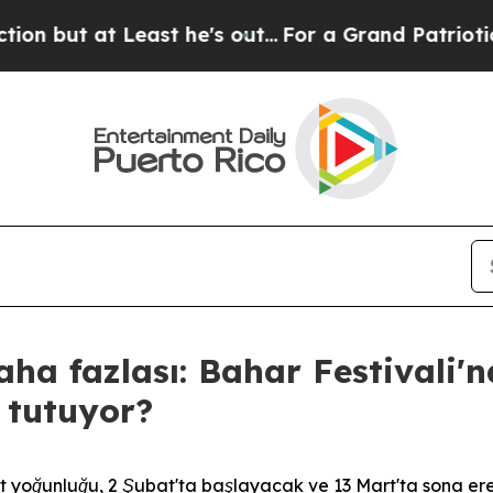
 Least he's out...
For a Grand Patriotic Bargai
aha fazlası: Bahar Festivali'
 tutuyor?
 yoğunluğu, 2 Şubat'ta başlayacak ve 13 Mart'ta sona ere