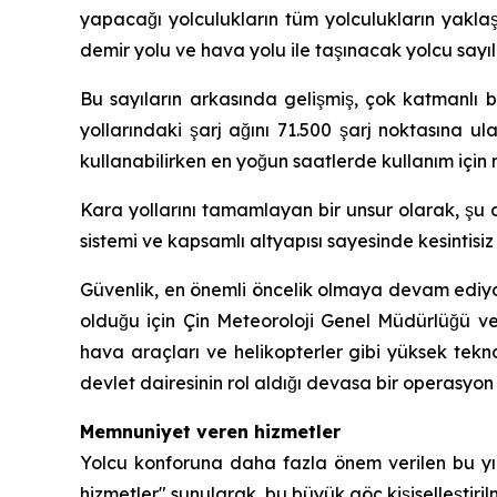
yapacağı yolculukların tüm yolculukların yakla
demir yolu ve hava yolu ile taşınacak yolcu sayıla
Bu sayıların arkasında gelişmiş, çok katmanlı bir
yollarındaki şarj ağını 71.500 şarj noktasına ula
kullanabilirken en yoğun saatlerde kullanım için m
Kara yollarını tamamlayan bir unsur olarak, şu a
sistemi ve kapsamlı altyapısı sayesinde kesintisi
Güvenlik, en önemli öncelik olmaya devam ediyor
olduğu için Çin Meteoroloji Genel Müdürlüğü ve
hava araçları ve helikopterler gibi yüksek tekno
devlet dairesinin rol aldığı devasa bir operasyon
Memnuniyet veren hizmetler
Yolcu konforuna daha fazla önem verilen bu yıl
hizmetler" sunularak, bu büyük göç kişiselleştiri