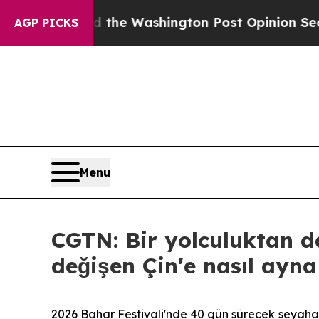
cked the Washington Post Opinion Section but at
AGP PICKS
Menu
CGTN: Bir yolculuktan d
değişen Çin'e nasıl ayna
2026 Bahar Festivali'nde 40 gün sürecek seyahat