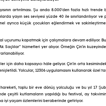
ısının artırılması. Şu anda 8.000'den fazla hızlı trende 
arda yayın ses seviyesi yüzde 40 ile sınırlandırılıyor ve 
nel ayrıca küçük çocukları eğlendirmek ve sakinleştirmek i
tal uçurumu kapatmak için çalışmalara devam ediliyor. Bu ç
Ak Saçlılar" hizmetleri yer alıyor. Örneğin Çin'in kuzeyin
arlanabiliyor.
ler için daha kapsayıcı hâle geliyor. Çin'in orta kesimin
enişletildi. Yolcular, 12306 uygulamasını kullanarak özel t
reketi, toplu bir eve dönüş yolculuğu ve bu yıl 17 Şubat
de çeşitli kutlamaların yapıldığı bu festival, ay takvimin
daha iyi yaşam özlemlerini beraberinde getiriyor.