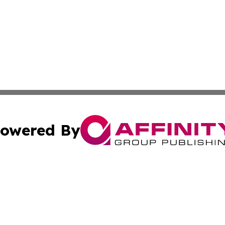
owered By
ubmit Press Release
Terms & Conditions
Copyright/DMCA
 dba Affinity Group Publishing & Entertainment Daily Puert
Cookie Settings / Your Privacy Choices