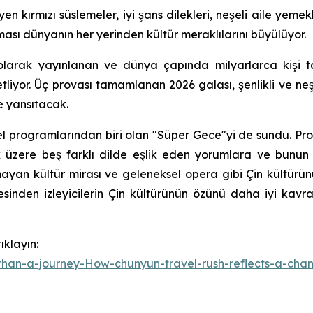
en kırmızı süslemeler, iyi şans dilekleri, neşeli aile yemek
nması dünyanın her yerinden kültür meraklılarını büyülüyor.
larak yayınlanan ve dünya çapında milyarlarca kişi ta
özetliyor. Üç provası tamamlanan 2026 galası, şenlikli ve 
de yansıtacak.
özel programlarından biri olan "Süper Gece"yi de sundu. Pr
zere beş farklı dilde eşlik eden yorumlara ve bunun yan
yan kültür mirası ve geleneksel opera gibi Çin kültürünün 
şesinden izleyicilerin Çin kültürünün özünü daha iyi k
ıklayın:
han-a-journey-How-chunyun-travel-rush-reflects-a-cha